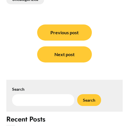
Post
navigation
Previous post
Next post
Search
Search
Recent Posts