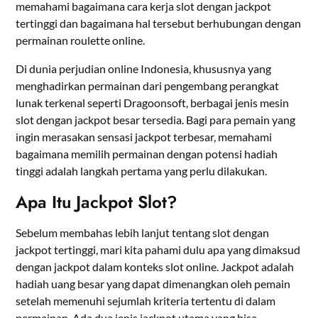
memahami bagaimana cara kerja slot dengan jackpot
tertinggi dan bagaimana hal tersebut berhubungan dengan
permainan roulette online.
Di dunia perjudian online Indonesia, khususnya yang
menghadirkan permainan dari pengembang perangkat
lunak terkenal seperti Dragoonsoft, berbagai jenis mesin
slot dengan jackpot besar tersedia. Bagi para pemain yang
ingin merasakan sensasi jackpot terbesar, memahami
bagaimana memilih permainan dengan potensi hadiah
tinggi adalah langkah pertama yang perlu dilakukan.
Apa Itu Jackpot Slot?
Sebelum membahas lebih lanjut tentang slot dengan
jackpot tertinggi, mari kita pahami dulu apa yang dimaksud
dengan jackpot dalam konteks slot online. Jackpot adalah
hadiah uang besar yang dapat dimenangkan oleh pemain
setelah memenuhi sejumlah kriteria tertentu di dalam
permainan. Ada dua jenis jackpot utama yang bisa