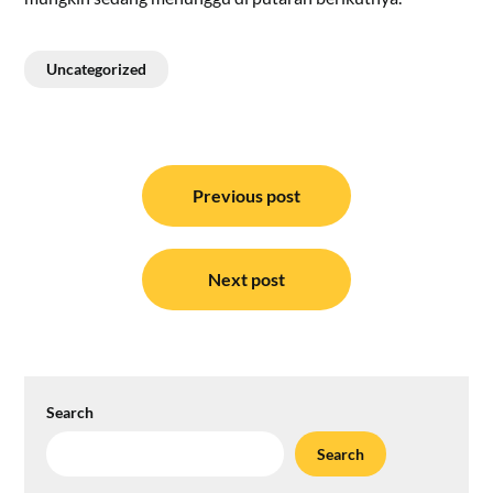
Uncategorized
Post
navigation
Previous post
Next post
Search
Search