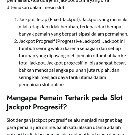
ditemukan dalam mesin slot:
Jackpot Tetap (Fixed Jackpot): Jackpot yang memiliki
nilai tetap dan tidak berubah, terlepas dari berapa
banyak pemain yang berpartisipasi dalam permainan.
Jackpot Progresif (Progressive Jackpot): Jackpot ini
tumbuh seiring waktu karena sebagian dari setiap
taruhan yang dipasang oleh pemain ditambahkan ke
total jackpot. Jackpot progresif ini bisa sangat besar,
bahkan mencapai angka puluhan juta rupiah, dan
sering kali menjadi daya tarik utama dalam
permainan slot online.
Mengapa Pemain Tertarik pada Slot
Jackpot Progresif?
Slot dengan jackpot progresif selalu menjadi magnet bagi
para pemain judi online. Salah satu alasan utama adalah
potensi hadiah besar yang bisa didapatkan hanya dengan