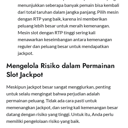
menunjukkan seberapa banyak pemain bisa kembali
dari total taruhan dalam jangka panjang. Pilih mesin
dengan RTP yang baik, karena ini memberikan
peluang lebih besar untuk meraih kemenangan.
Mesin slot dengan RTP tinggi sering kali
menawarkan keseimbangan antara kemenangan
reguler dan peluang besar untuk mendapatkan
jackpot.
Mengelola Risiko dalam Permainan
Slot Jackpot
Meskipun jackpot besar sangat menggiurkan, penting
untuk selalu mengingat bahwa perjudian adalah
permainan peluang. Tidak ada cara pasti untuk
memenangkan jackpot, dan sering kali kemenangan besar
datang dengan risiko yang tinggi. Untuk itu, Anda perlu
memiliki pengelolaan risiko yang baik.