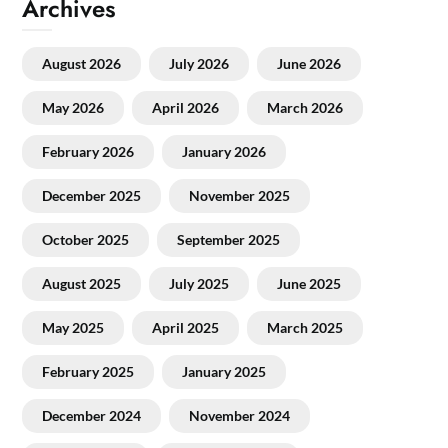
Archives
August 2026
July 2026
June 2026
May 2026
April 2026
March 2026
February 2026
January 2026
December 2025
November 2025
October 2025
September 2025
August 2025
July 2025
June 2025
May 2025
April 2025
March 2025
February 2025
January 2025
December 2024
November 2024