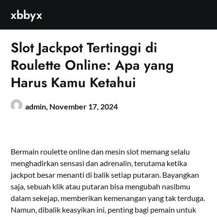
Skip
xbbyx
to
content
Slot Jackpot Tertinggi di
Roulette Online: Apa yang
Harus Kamu Ketahui
admin,
November 17, 2024
Bermain roulette online dan mesin slot memang selalu
menghadirkan sensasi dan adrenalin, terutama ketika
jackpot besar menanti di balik setiap putaran. Bayangkan
saja, sebuah klik atau putaran bisa mengubah nasibmu
dalam sekejap, memberikan kemenangan yang tak terduga.
Namun, dibalik keasyikan ini, penting bagi pemain untuk