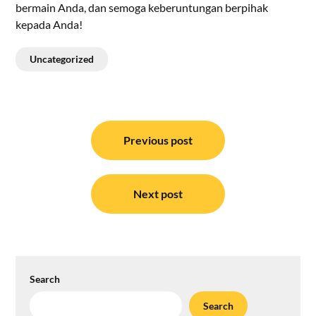
bermain Anda, dan semoga keberuntungan berpihak
kepada Anda!
Uncategorized
Post
navigation
Previous post
Next post
Search
Search