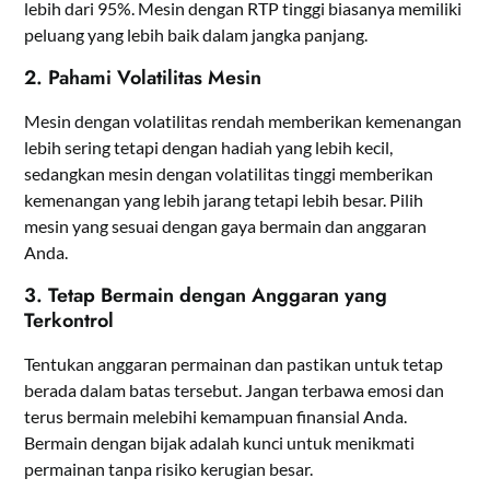
lebih dari 95%. Mesin dengan RTP tinggi biasanya memiliki
peluang yang lebih baik dalam jangka panjang.
2.
Pahami Volatilitas Mesin
Mesin dengan volatilitas rendah memberikan kemenangan
lebih sering tetapi dengan hadiah yang lebih kecil,
sedangkan mesin dengan volatilitas tinggi memberikan
kemenangan yang lebih jarang tetapi lebih besar. Pilih
mesin yang sesuai dengan gaya bermain dan anggaran
Anda.
3.
Tetap Bermain dengan Anggaran yang
Terkontrol
Tentukan anggaran permainan dan pastikan untuk tetap
berada dalam batas tersebut. Jangan terbawa emosi dan
terus bermain melebihi kemampuan finansial Anda.
Bermain dengan bijak adalah kunci untuk menikmati
permainan tanpa risiko kerugian besar.