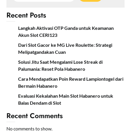
Recent Posts
Langkah Aktivasi OTP Ganda untuk Keamanan
Akun Slot CERI123
Dari Slot Gacor ke MG Live Roulette: Strategi
Melipatgandakan Cuan
Solusi Jitu Saat Mengalami Lose Streak di
Palumania: Reset Pola Habanero
Cara Mendapatkan Poin Reward Lampiontogel dari
Bermain Habanero
Evaluasi Kekalahan Main Slot Habanero untuk
Balas Dendam di Slot
Recent Comments
No comments to show.