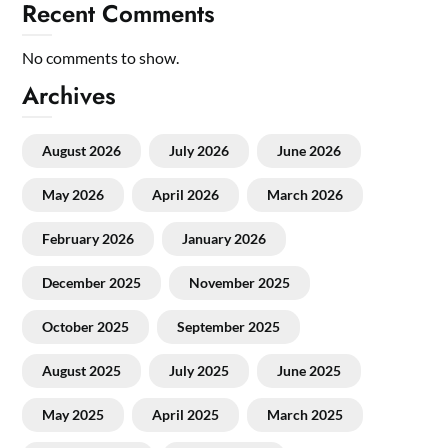
Recent Comments
No comments to show.
Archives
August 2026
July 2026
June 2026
May 2026
April 2026
March 2026
February 2026
January 2026
December 2025
November 2025
October 2025
September 2025
August 2025
July 2025
June 2025
May 2025
April 2025
March 2025