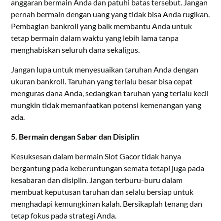
anggaran bermain Anda dan patuhi batas tersebut. Jangan
pernah bermain dengan uang yang tidak bisa Anda rugikan.
Pembagian bankroll yang baik membantu Anda untuk
tetap bermain dalam waktu yang lebih lama tanpa
menghabiskan seluruh dana sekaligus.
Jangan lupa untuk menyesuaikan taruhan Anda dengan
ukuran bankroll. Taruhan yang terlalu besar bisa cepat
menguras dana Anda, sedangkan taruhan yang terlalu kecil
mungkin tidak memanfaatkan potensi kemenangan yang
ada.
5. Bermain dengan Sabar dan Disiplin
Kesuksesan dalam bermain Slot Gacor tidak hanya
bergantung pada keberuntungan semata tetapi juga pada
kesabaran dan disiplin. Jangan terburu-buru dalam
membuat keputusan taruhan dan selalu bersiap untuk
menghadapi kemungkinan kalah. Bersikaplah tenang dan
tetap fokus pada strategi Anda.