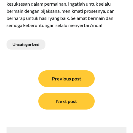
kesuksesan dalam permainan. Ingatlah untuk selalu
bermain dengan bijaksana, menikmati prosesnya, dan
berharap untuk hasil yang baik. Selamat bermain dan
semoga keberuntungan selalu menyertai Anda!
Uncategorized
Post
navigation
Previous post
Next post