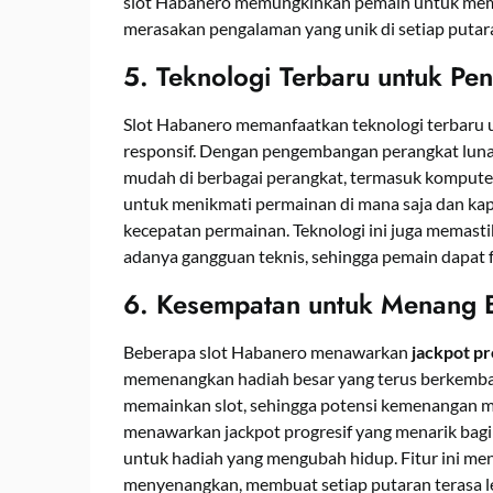
slot Habanero memungkinkan pemain untuk memi
merasakan pengalaman yang unik di setiap putar
5. Teknologi Terbaru untuk P
Slot Habanero memanfaatkan teknologi terbaru
responsif. Dengan pengembangan perangkat lunak
mudah di berbagai perangkat, termasuk komput
untuk menikmati permainan di mana saja dan kap
kecepatan permainan. Teknologi ini juga memast
adanya gangguan teknis, sehingga pemain dapat 
6. Kesempatan untuk Menang B
Beberapa slot Habanero menawarkan
jackpot pr
memenangkan hadiah besar yang terus berkembang
memainkan slot, sehingga potensi kemenangan men
menawarkan jackpot progresif yang menarik bag
untuk hadiah yang mengubah hidup. Fitur ini m
menyenangkan, membuat setiap putaran terasa l