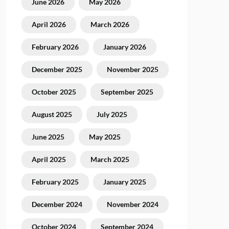
June 2026
May 2026
April 2026
March 2026
February 2026
January 2026
December 2025
November 2025
October 2025
September 2025
August 2025
July 2025
June 2025
May 2025
April 2025
March 2025
February 2025
January 2025
December 2024
November 2024
October 2024
September 2024