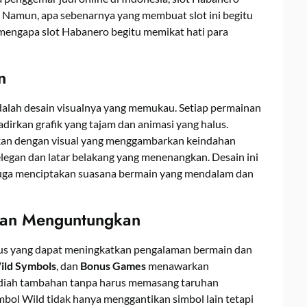
Namun, apa sebenarnya yang membuat slot ini begitu
 mengapa slot Habanero begitu memikat hati para
n
adalah desain visualnya yang memukau. Setiap permainan
dirkan grafik yang tajam dan animasi yang halus.
uhkan dengan visual yang menggambarkan keindahan
legan dan latar belakang yang menenangkan. Desain ini
 juga menciptakan suasana bermain yang mendalam dan
 dan Menguntungkan
onus yang dapat meningkatkan pengalaman bermain dan
ild Symbols
, dan
Bonus Games
menawarkan
diah tambahan tanpa harus memasang taruhan
imbol Wild tidak hanya menggantikan simbol lain tetapi