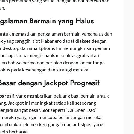
lih permainan yang sesuai dengan minat mereka dan
an.
engalaman Bermain yang Halus
 untuk memastikan pengalaman bermain yang halus dan
 yang canggih, slot Habanero dapat diakses dengan
er desktop dan smartphone. Ini memungkinkan pemain
an saja tanpa mengorbankan kualitas grafis atau
ikan bahwa permainan berjalan dengan lancar tanpa
fokus pada kesenangan dan strategi mereka.
esar dengan Jackpot Progresif
ogresif
, yang memberikan peluang bagi pemain untuk
. Jackpot ini meningkat setiap kali seseorang
jadi sangat besar. Slot seperti “Cai Shen Dao”
i mereka yang ingin mencoba peruntungan mereka
enambahkan elemen ketegangan dan antisipasi yang
ebih berharga.