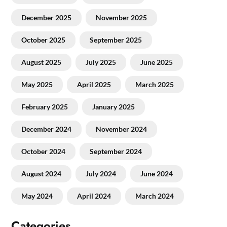
December 2025
November 2025
October 2025
September 2025
August 2025
July 2025
June 2025
May 2025
April 2025
March 2025
February 2025
January 2025
December 2024
November 2024
October 2024
September 2024
August 2024
July 2024
June 2024
May 2024
April 2024
March 2024
Categories