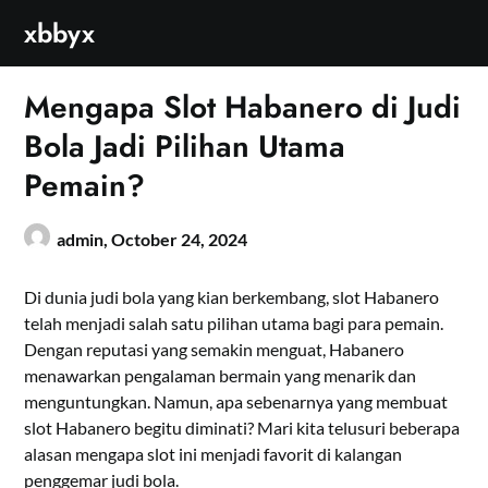
Skip
xbbyx
to
content
Mengapa Slot Habanero di Judi
Bola Jadi Pilihan Utama
Pemain?
admin,
October 24, 2024
Di dunia judi bola yang kian berkembang, slot Habanero
telah menjadi salah satu pilihan utama bagi para pemain.
Dengan reputasi yang semakin menguat, Habanero
menawarkan pengalaman bermain yang menarik dan
menguntungkan. Namun, apa sebenarnya yang membuat
slot Habanero begitu diminati? Mari kita telusuri beberapa
alasan mengapa slot ini menjadi favorit di kalangan
penggemar
judi bola
.