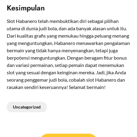
Kesimpulan
Slot Habanero telah membuktikan diri sebagai pilihan
utama di dunia judi bola, dan ada banyak alasan untuk itu.
Dari kualitas grafis yang memukau hingga peluang menang
yang menguntungkan, Habanero menawarkan pengalaman
bermain yang tidak hanya menyenangkan, tetapi juga
berpotensi menguntungkan. Dengan beragam fitur bonus
dan variasi permainan, setiap pemain dapat menemukan
slot yang sesuai dengan keinginan mereka. Jadi, jika Anda
seorang penggemar judi bola, cobalah slot Habanero dan
rasakan sendiri keseruannya! Selamat bermain!
Uncategorized
Post