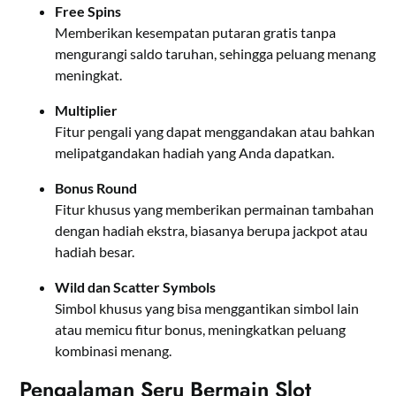
Free Spins
Memberikan kesempatan putaran gratis tanpa
mengurangi saldo taruhan, sehingga peluang menang
meningkat.
Multiplier
Fitur pengali yang dapat menggandakan atau bahkan
melipatgandakan hadiah yang Anda dapatkan.
Bonus Round
Fitur khusus yang memberikan permainan tambahan
dengan hadiah ekstra, biasanya berupa jackpot atau
hadiah besar.
Wild dan Scatter Symbols
Simbol khusus yang bisa menggantikan simbol lain
atau memicu fitur bonus, meningkatkan peluang
kombinasi menang.
Pengalaman Seru Bermain Slot