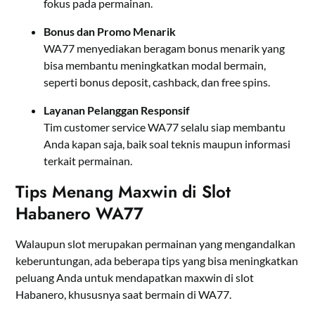
fokus pada permainan.
Bonus dan Promo Menarik
WA77 menyediakan beragam bonus menarik yang
bisa membantu meningkatkan modal bermain,
seperti bonus deposit, cashback, dan free spins.
Layanan Pelanggan Responsif
Tim customer service WA77 selalu siap membantu
Anda kapan saja, baik soal teknis maupun informasi
terkait permainan.
Tips Menang Maxwin di Slot
Habanero WA77
Walaupun slot merupakan permainan yang mengandalkan
keberuntungan, ada beberapa tips yang bisa meningkatkan
peluang Anda untuk mendapatkan maxwin di slot
Habanero, khususnya saat bermain di WA77.