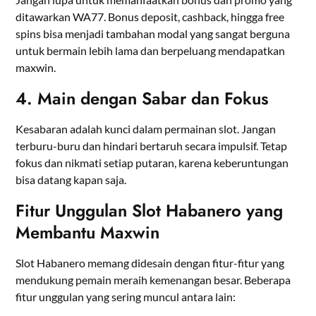
ditawarkan WA77. Bonus deposit, cashback, hingga free
spins bisa menjadi tambahan modal yang sangat berguna
untuk bermain lebih lama dan berpeluang mendapatkan
maxwin.
4. Main dengan Sabar dan Fokus
Kesabaran adalah kunci dalam permainan slot. Jangan
terburu-buru dan hindari bertaruh secara impulsif. Tetap
fokus dan nikmati setiap putaran, karena keberuntungan
bisa datang kapan saja.
Fitur Unggulan Slot Habanero yang
Membantu Maxwin
Slot Habanero memang didesain dengan fitur-fitur yang
mendukung pemain meraih kemenangan besar. Beberapa
fitur unggulan yang sering muncul antara lain: