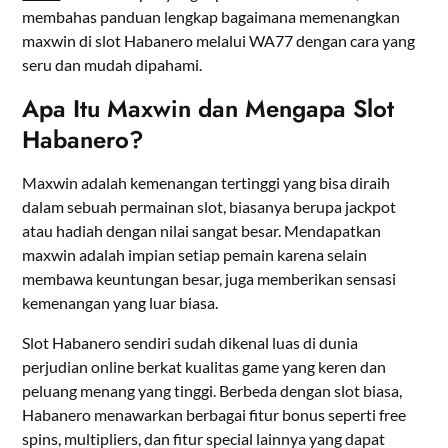
membahas panduan lengkap bagaimana memenangkan
maxwin di slot Habanero melalui WA77 dengan cara yang
seru dan mudah dipahami.
Apa Itu Maxwin dan Mengapa Slot
Habanero?
Maxwin adalah kemenangan tertinggi yang bisa diraih
dalam sebuah permainan slot, biasanya berupa jackpot
atau hadiah dengan nilai sangat besar. Mendapatkan
maxwin adalah impian setiap pemain karena selain
membawa keuntungan besar, juga memberikan sensasi
kemenangan yang luar biasa.
Slot Habanero sendiri sudah dikenal luas di dunia
perjudian online berkat kualitas game yang keren dan
peluang menang yang tinggi. Berbeda dengan slot biasa,
Habanero menawarkan berbagai fitur bonus seperti free
spins, multipliers, dan fitur special lainnya yang dapat