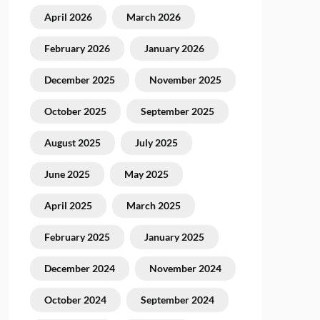
April 2026
March 2026
February 2026
January 2026
December 2025
November 2025
October 2025
September 2025
August 2025
July 2025
June 2025
May 2025
April 2025
March 2025
February 2025
January 2025
December 2024
November 2024
October 2024
September 2024