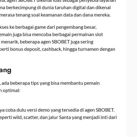
ma berkecimpung di dunia taruhan digital dan dikenal
a merasa tenang soal keamanan data dan dana mereka.
kses ke berbagai game dari pengembang besar,
 pemain juga bisa mencoba berbagai permainan slot
g menarik, beberapa agen SBOBET juga sering
perti bonus deposit, cashback, hingga turnamen dengan
nang
 ada beberapa tips yang bisa membantu pemain
h optimal:
ya coba dulu versi demo yang tersedia di agen SBOBET.
rti wild, scatter, dan jalur Santa yang menjadi inti dari