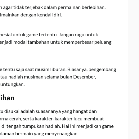
 agar tidak terjebak dalam permainan berlebihan.
imainkan dengan kendali diri.
sial untuk game tertentu. Jangan ragu untuk
menjadi modal tambahan untuk memperbesar peluang
ge tentu saja saat musim liburan. Biasanya, pengembang
atau hadiah musiman selama bulan Desember,
guntungkan.
gihan
itu disukai adalah suasananya yang hangat dan
rna cerah, serta karakter-karakter lucu membuat
 di tengah tumpukan hadiah. Hal ini menjadikan game
ngalaman bermain yang menyenangkan.