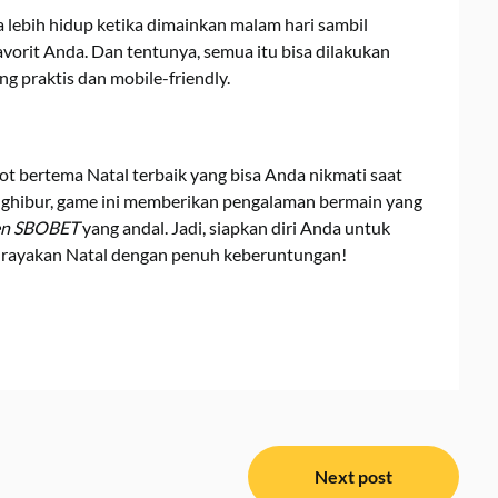
a lebih hidup ketika dimainkan malam hari sambil
vorit Anda. Dan tentunya, semua itu bisa dilakukan
ng praktis dan mobile-friendly.
lot bertema Natal terbaik yang bisa Anda nikmati saat
enghibur, game ini memberikan pengalaman bermain yang
en SBOBET
yang andal. Jadi, siapkan diri Anda untuk
 rayakan Natal dengan penuh keberuntungan!
Next post