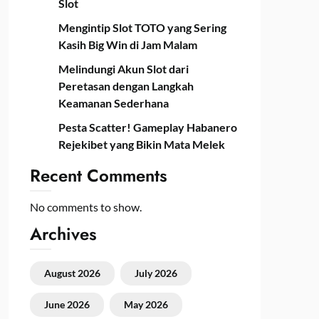
Slot
Mengintip Slot TOTO yang Sering
Kasih Big Win di Jam Malam
Melindungi Akun Slot dari
Peretasan dengan Langkah
Keamanan Sederhana
Pesta Scatter! Gameplay Habanero
Rejekibet yang Bikin Mata Melek
Recent Comments
No comments to show.
Archives
August 2026
July 2026
June 2026
May 2026