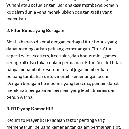
Yunani atau petualangan luar angkasa membawa pemain
ke dalam dunia yang menakjubkan dengan grafis yang
memukau.
2. Fitur Bonus yang Beragam
Slot Habanero dikenal dengan berbagai fitur bonus yang
dapat meningkatkan peluang kemenangan. Fitur-fitur
seperti wilds, scatters, free spins, dan bonus mini-games
sering kali disertakan dalam permainan. Fitur-fitur ini tidak
hanya menambah keseruan tetapi juga memberikan
peluang tambahan untuk meraih kemenangan besar.
Dengan beragam fitur bonus yang tersedia, pemain dapat
menikmati pengalaman bermain yang lebih dinamis dan
penuh warna.
3. RTP yang Kompetitif
Return to Player (RTP) adalah faktor penting yang
memengaruhi peluang kemenangan dalam permainan slot.