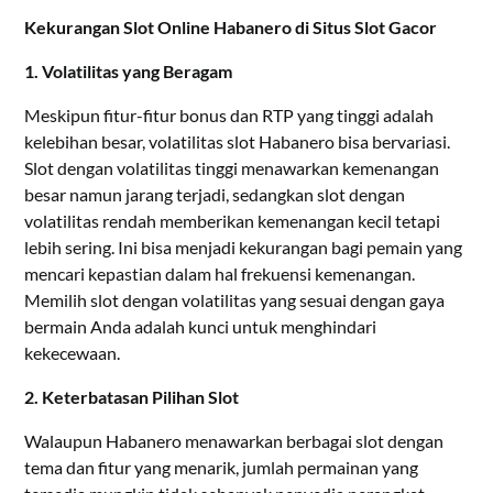
Kekurangan Slot Online Habanero di Situs Slot Gacor
1. Volatilitas yang Beragam
Meskipun fitur-fitur bonus dan RTP yang tinggi adalah
kelebihan besar, volatilitas slot Habanero bisa bervariasi.
Slot dengan volatilitas tinggi menawarkan kemenangan
besar namun jarang terjadi, sedangkan slot dengan
volatilitas rendah memberikan kemenangan kecil tetapi
lebih sering. Ini bisa menjadi kekurangan bagi pemain yang
mencari kepastian dalam hal frekuensi kemenangan.
Memilih slot dengan volatilitas yang sesuai dengan gaya
bermain Anda adalah kunci untuk menghindari
kekecewaan.
2. Keterbatasan Pilihan Slot
Walaupun Habanero menawarkan berbagai slot dengan
tema dan fitur yang menarik, jumlah permainan yang