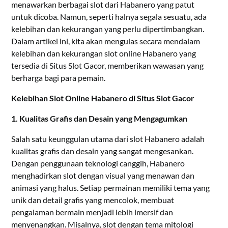
menawarkan berbagai slot dari Habanero yang patut
untuk dicoba. Namun, seperti halnya segala sesuatu, ada
kelebihan dan kekurangan yang perlu dipertimbangkan.
Dalam artikel ini, kita akan mengulas secara mendalam
kelebihan dan kekurangan slot online Habanero yang
tersedia di Situs Slot Gacor, memberikan wawasan yang
berharga bagi para pemain.
Kelebihan Slot Online Habanero di Situs Slot Gacor
1. Kualitas Grafis dan Desain yang Mengagumkan
Salah satu keunggulan utama dari slot Habanero adalah
kualitas grafis dan desain yang sangat mengesankan.
Dengan penggunaan teknologi canggih, Habanero
menghadirkan slot dengan visual yang menawan dan
animasi yang halus. Setiap permainan memiliki tema yang
unik dan detail grafis yang mencolok, membuat
pengalaman bermain menjadi lebih imersif dan
menyenangkan. Misalnya, slot dengan tema mitologi