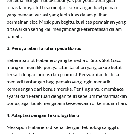
tersedia mungkin tidak sebanyak penyedia perangkat
lunak lainnya. Ini bisa menjadi kekurangan bagi pemain
yang mencari variasi yang lebih luas dalam pilihan
permainan slot. Meskipun begitu, kualitas permainan yang
ditawarkan sering kali mengimbangi keterbatasan dalam
jumlah.
3. Persyaratan Taruhan pada Bonus
Beberapa slot Habanero yang tersedia di Situs Slot Gacor
mungkin memiliki persyaratan taruhan yang cukup ketat
terkait dengan bonus dan promosi. Persyaratan ini bisa
menjadi tantangan bagi pemain yang ingin menarik
kemenangan dari bonus mereka. Penting untuk membaca
syarat dan ketentuan dengan teliti sebelum memanfaatkan
bonus, agar tidak mengalami kekecewaan di kemudian hari.
4. Adaptasi dengan Teknologi Baru
Meskipun Habanero dikenal dengan teknologi canggih,